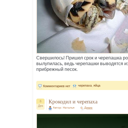
Свершилось! Пришел срок и черепашка ро
вылупилась, ведь черепашки выводятся из
прибрежный песок.
черепаха
,
яйца
Комментариев нет
Крокодил и черепаха
6
Дек
Автор: Наталья
Дикие