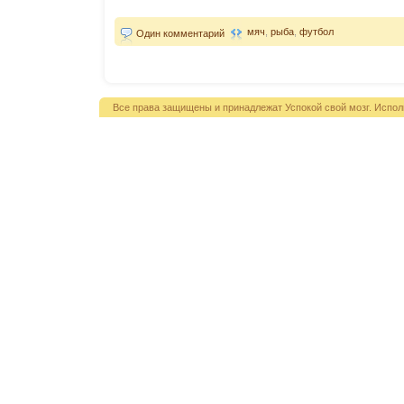
мяч
,
рыба
,
футбол
Один комментарий
Все права защищены и принадлежат Успокой свой мозг. Испол