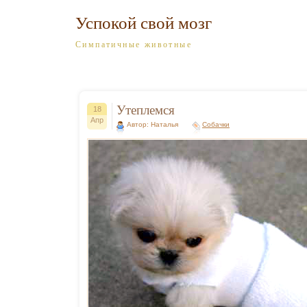
Успокой свой мозг
Симпатичные животные
Утеплемся
18
Апр
Автор: Наталья
Собачки