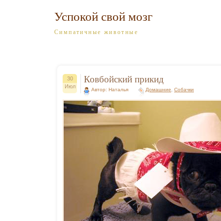
Успокой свой мозг
Симпатичные животные
Ковбойский прикид
30
Июл
Автор: Наталья
Домашние
,
Собачки