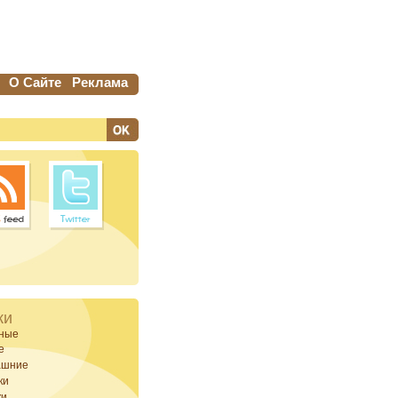
О Сайте
Реклама
ки
ные
е
ашние
ки
ки