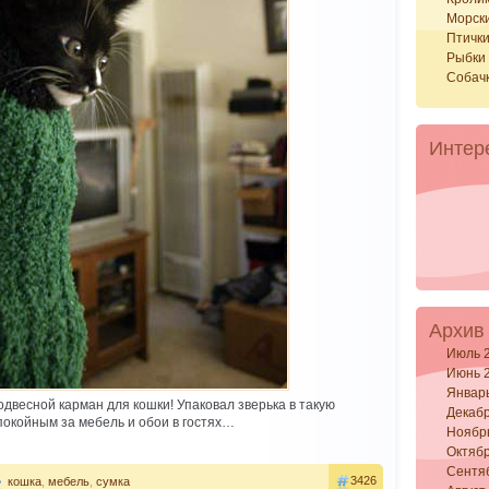
Морск
Птичк
Рыбки
Собач
Интер
Архив
Июль 
Июнь 
Январ
двесной карман для кошки! Упаковал зверька в такую
Декабр
покойным за мебель и обои в гостях…
Ноябр
Октябр
Сентя
3426
кошка
,
мебель
,
сумка