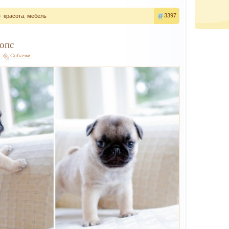
3397
красота
,
мебель
опс
Собачки