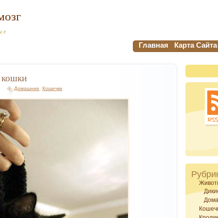
мозг
ые
Главная
Карта Сайта
 кошки
Домашние
,
Кошечки
Рубри
Живот
Дики
Дом
Кошеч
Кроли