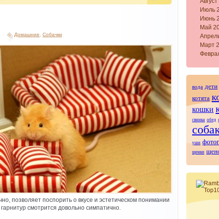
Август
Июль 
Июнь 
Май 2
Домашние
,
Собачки
Апрел
Март 
Февра
дети
вода
к
котята
кошки
свинка
обед
соба
фото
уши
щен
щенки
чно, позволяет поспорить о вкусе и эстетическом понимании
т гарнитур смотрится довольно симпатично.