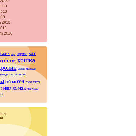
 2010
2010
2010
010
ь 2010
2010
ль 2010
кот
ежик
игрушки
игра
кошка
отёнок
кролик
морская
малыш
пес
одежда
попугай
ка
сон
собаки
утята
трава
хомяк
графия
черепаха
ок