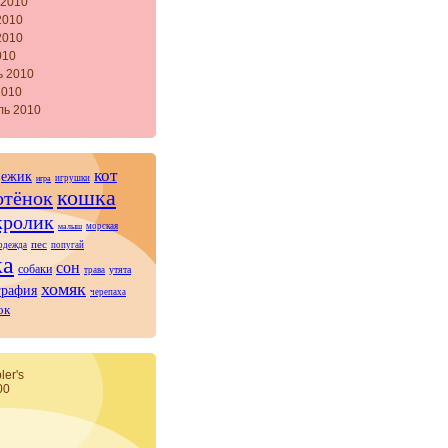
 2010
2010
2010
010
ь 2010
2010
ль 2010
кот
ежик
игрушки
игра
кошка
отёнок
кролик
морская
малыш
пес
одежда
попугай
ка
сон
собаки
утята
трава
хомяк
графия
черепаха
ок