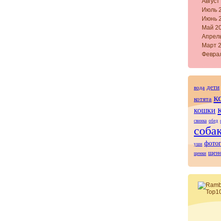
Август
Июль 
Июнь 
Май 2
Апрел
Март 
Февра
дети
вода
к
котята
кошки
свинка
обед
соба
фото
уши
щен
щенки