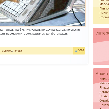
Морск
Птичк
Рыбки
Собач
гглянули на 5 минут, узнать погоду на завтра, но спустя
Интер
сидят перед монитором, разглядывая фотографии
3088
монитор
,
погода
Архив
Июль 
Июнь 
Январ
Декабр
Ноябр
Октябр
Сентя