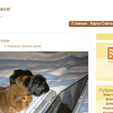
мозг
ые
Главная
Карта Сайта
утине
Домашние
,
Морские свинки
Рубри
Живот
Дики
Дом
Кошеч
Кроли