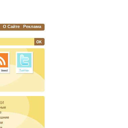
О Сайте
Реклама
ки
ные
е
ашние
ки
ки