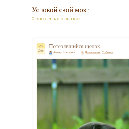
Успокой свой мозг
Симпатичные животные
Потерявшийся щенок
23
Дек
Автор: Наталья
Домашние
,
Собачки