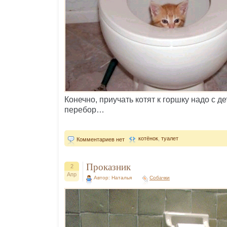
Конечно, приучать котят к горшку надо с де
перебор…
котёнок
,
туалет
Комментариев нет
Проказник
2
Апр
Автор: Наталья
Собачки