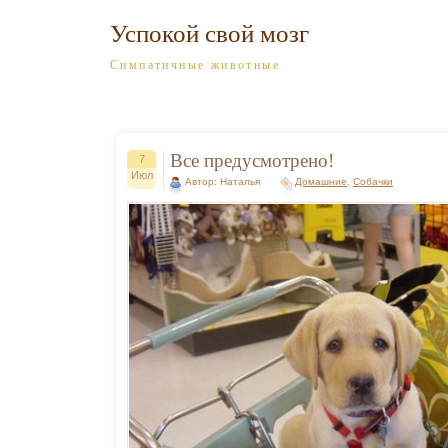
Успокой свой мозг
Симпатичные животные
Все предусмотрено!
7
Июл
Автор: Наталья
Домашние
,
Собачки