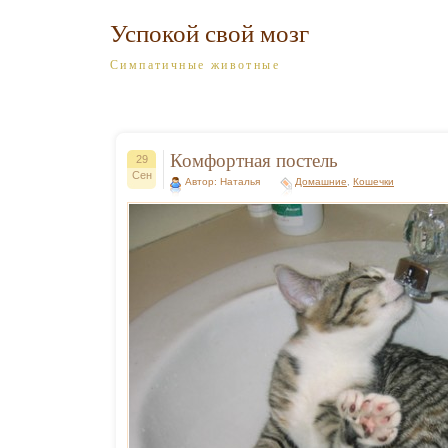
Успокой свой мозг
Симпатичные животные
Комфортная постель
29
Сен
Автор: Наталья
Домашние
,
Кошечки