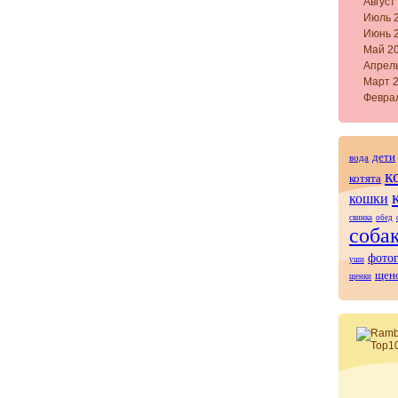
Август
Июль 
Июнь 
Май 2
Апрел
Март 
Февра
дети
вода
к
котята
кошки
свинка
обед
соба
фото
уши
щен
щенки