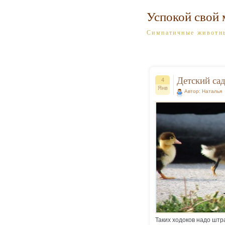
Успокой свой 
Симпатичные животн
Детский са
4
Янв
Автор: Наталья
Таких ходоков надо штр