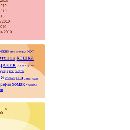
 2010
2010
2010
010
ь 2010
2010
ль 2010
кот
ежик
игрушки
игра
кошка
отёнок
кролик
морская
малыш
пес
одежда
попугай
ка
сон
собаки
утята
трава
хомяк
графия
черепаха
ок