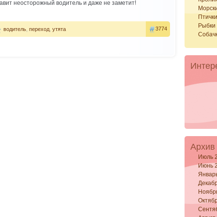
давит неосторожный водитель и даже не заметит!
Морск
Птичк
Рыбки
3774
водитель
,
переход
,
утята
Собач
Интер
Архив
Июль 
Июнь 
Январ
Декабр
Ноябр
Октябр
Сентя