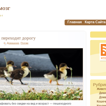
мозг
ые
Главная
Карта Сайта
д переходит дорогу
Домашние
,
Птички
Рубри
Живот
Дики
Дом
Кошеч
афовать без скидки на вид и возраст — пешеходного
Кроли