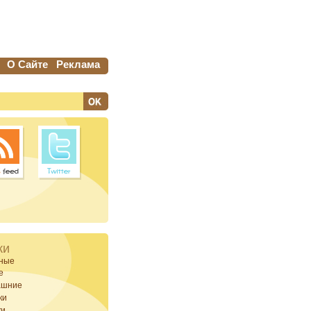
О Сайте
Реклама
ки
ные
е
ашние
ки
ки