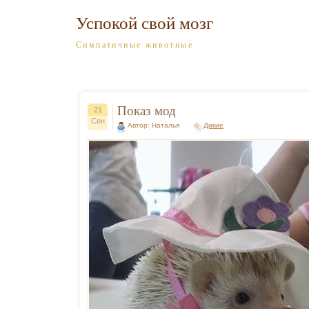
Успокой свой мозг
Симпатичные животные
Показ мод
21
Сен
Автор: Наталья
Дикие