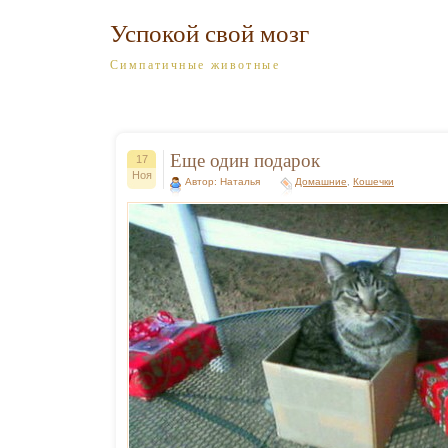
Успокой свой мозг
Симпатичные животные
Еще один подарок
17
Ноя
Автор: Наталья
Домашние
,
Кошечки