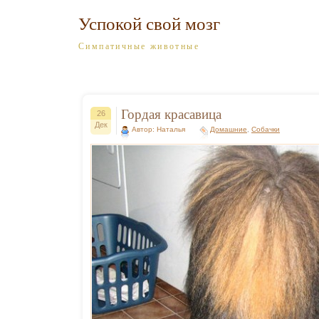
Успокой свой мозг
Симпатичные животные
Гордая красавица
26
Дек
Автор: Наталья
Домашние
,
Собачки