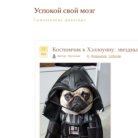
Успокой свой мозг
Симпатичные животные
Костюмчик к Хэллоуину: звездны
17
Авг
Автор: Наталья
Домашние
,
Собачки