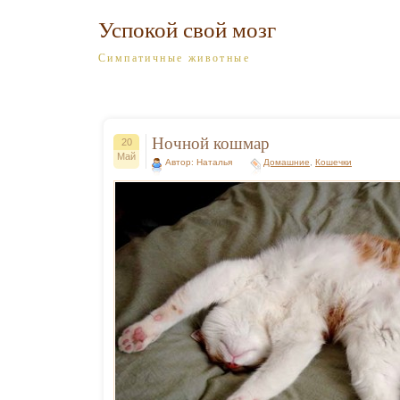
Успокой свой мозг
Симпатичные животные
Ночной кошмар
20
Май
Автор: Наталья
Домашние
,
Кошечки