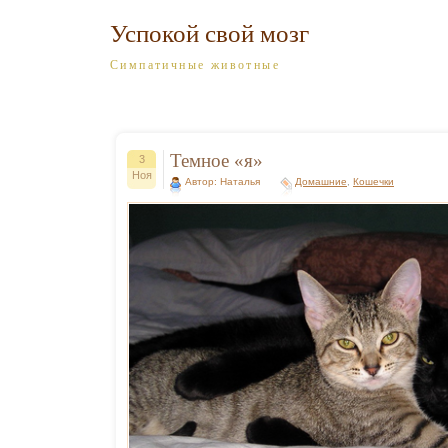
Успокой свой мозг
Симпатичные животные
Темное «я»
3
Ноя
Автор: Наталья
Домашние
,
Кошечки