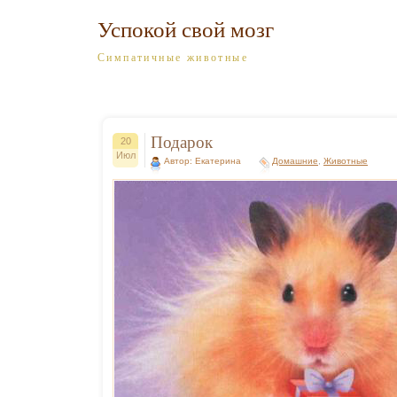
Успокой свой мозг
Симпатичные животные
Подарок
20
Июл
Автор: Екатерина
Домашние
,
Животные